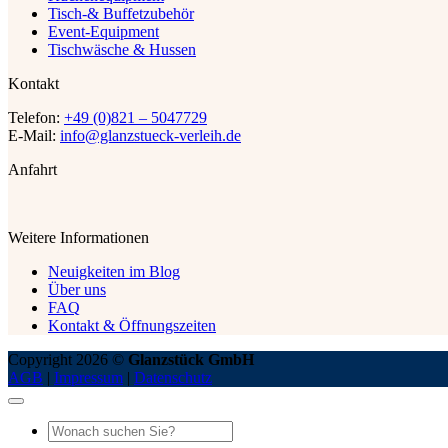
Tisch-& Buffetzubehör
Event-Equipment
Tischwäsche & Hussen
Kontakt
Telefon:
+49 (0)821 – 5047729
E-Mail:
info@glanzstueck-verleih.de
Anfahrt
Weitere Informationen
Neuigkeiten im Blog
Über uns
FAQ
Kontakt & Öffnungszeiten
Copyright 2026 ©
Glanzstück GmbH
AGB
|
Impressum
|
Datenschutz
Suche
nach: