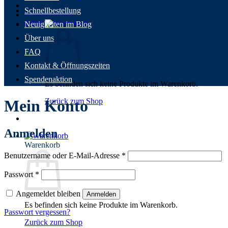
Schnellbestellung
0,00
€
Neuigkeiten im Blog
Über uns
FAQ
Kontakt & Öffnungszeiten
Spendenaktion
Es befinden sich keine Produkte im Warenkorb.
Zurück zum Shop
Mein Konto
Anmelden
Warenkorb
Erforderlich
Benutzername oder E-Mail-Adresse
*
Erforderlich
Passwort
*
Angemeldet bleiben
Anmelden
Es befinden sich keine Produkte im Warenkorb.
Passwort vergessen?
Zurück zum Shop