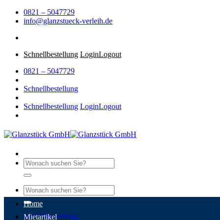
Zum
0821 – 5047729
Inhalt
info@glanzstueck-verleih.de
springen
Schnellbestellung
Login
Logout
0821 – 5047729
Schnellbestellung
Schnellbestellung
Login
Logout
Suche
nach:
Suche
nach:
Home
Schnellbestellung
Mietartikel