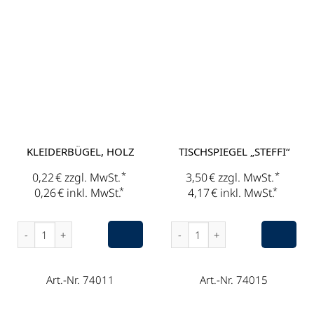
KLEIDERBÜGEL, HOLZ
TISCHSPIEGEL „STEFFI“
*
*
0,22
€
zzgl. MwSt.
3,50
€
zzgl. MwSt.
*
*
0,26
€
inkl. MwSt.
4,17
€
inkl. MwSt.
Kleiderbügel, Holz Menge
Tischspiegel „Steffi“ Menge
Art.-Nr. 74011
Art.-Nr. 74015