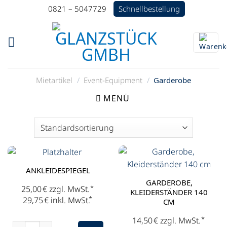
Zum
Schnellbestellung
0821 – 5047729
Inhalt
springen
Mietartikel
/
Event-Equipment
/
Garderobe
MENÜ
ANKLEIDESPIEGEL
GARDEROBE,
*
25,00
€
zzgl. MwSt.
KLEIDERSTÄNDER 140
*
29,75
€
inkl. MwSt.
CM
*
14,50
€
zzgl. MwSt.
Ankleidespiegel Menge