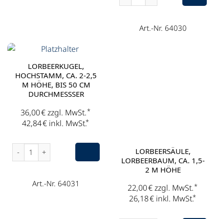
Art.-Nr. 64030
LORBEERKUGEL,
HOCHSTAMM, CA. 2-2,5
M HÖHE, BIS 50 CM
DURCHMESSSER
*
36,00
€
zzgl. MwSt.
*
42,84
€
inkl. MwSt.
Lorbeerkugel, Hochstamm, ca. 2-2,5 m Höhe, bis 50 cm Dur
LORBEERSÄULE,
LORBEERBAUM, CA. 1,5-
2 M HÖHE
Art.-Nr. 64031
*
22,00
€
zzgl. MwSt.
*
26,18
€
inkl. MwSt.