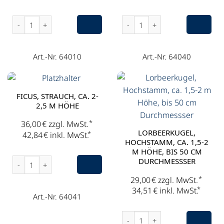
Bambus, Strauch, ca. 2 m Höhe Menge
Ficus, Strauch, ca. 1,5-2 m H
Art.-Nr. 64010
Art.-Nr. 64040
FICUS, STRAUCH, CA. 2-
2,5 M HÖHE
*
36,00
€
zzgl. MwSt.
LORBEERKUGEL,
*
42,84
€
inkl. MwSt.
HOCHSTAMM, CA. 1,5-2
M HÖHE, BIS 50 CM
Ficus, Strauch, ca. 2-2,5 m Höhe Menge
DURCHMESSSER
*
29,00
€
zzgl. MwSt.
*
34,51
€
inkl. MwSt.
Art.-Nr. 64041
Lorbeerkugel, Hochstamm, ca