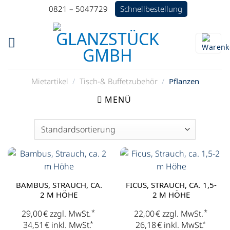
Zum
Schnellbestellung
0821 – 5047729
Inhalt
springen
Mietartikel
/
Tisch-& Buffetzubehör
/
Pflanzen
MENÜ
BAMBUS, STRAUCH, CA.
FICUS, STRAUCH, CA. 1,5-
2 M HÖHE
2 M HÖHE
*
*
29,00
€
zzgl. MwSt.
22,00
€
zzgl. MwSt.
*
*
34,51
€
inkl. MwSt.
26,18
€
inkl. MwSt.