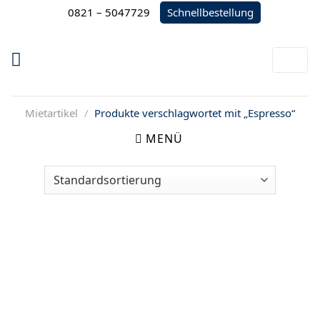
Zum
Schnellbestellung
0821 – 5047729
Inhalt
springen
Mietartikel
/
Produkte verschlagwortet mit „Espresso“
MENÜ