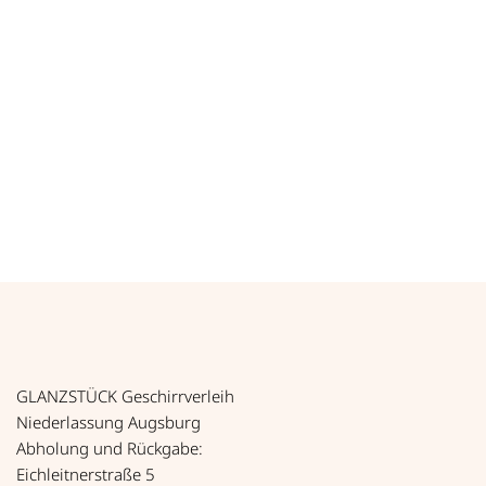
LÖWENKOPFTERRINE 0,1 L
*
0,22
€
zzgl. MwSt.
*
0,26
€
inkl. MwSt.
Löwenkopfterrine 0,1 l Menge
Art.-Nr. 23003
GLANZSTÜCK Geschirrverleih
Niederlassung Augsburg
Abholung und Rückgabe:
Eichleitnerstraße 5