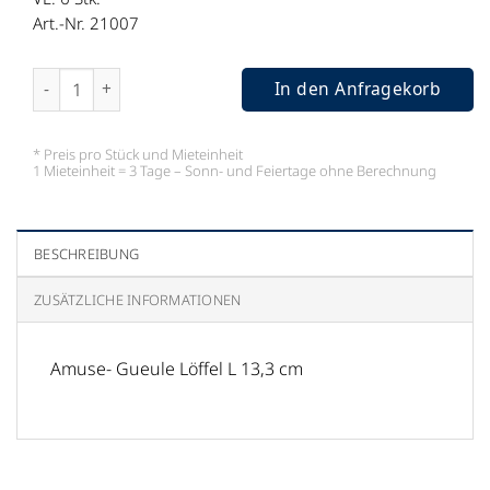
Art.-Nr. 21007
Amuse- Gueule Löffel L 13,3 cm Menge
In den Anfragekorb
* Preis pro Stück und Mieteinheit
1 Mieteinheit = 3 Tage – Sonn- und Feiertage ohne Berechnung
BESCHREIBUNG
ZUSÄTZLICHE INFORMATIONEN
Amuse- Gueule Löffel L 13,3 cm