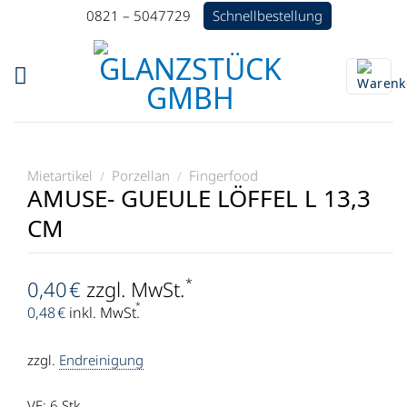
Zum
Schnellbestellung
0821 – 5047729
Inhalt
springen
Mietartikel
Porzellan
Fingerfood
/
/
AMUSE- GUEULE LÖFFEL L 13,3
CM
*
0,40
€
zzgl. MwSt.
*
0,48
€
inkl. MwSt.
zzgl.
Endreinigung
VE: 6
Stk.