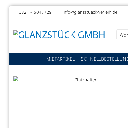
Zum
0821 – 5047729
info@glanzstueck-verleih.de
Inhalt
springen
Suche
nach:
MIETARTIKEL
SCHNELLBESTELLUN