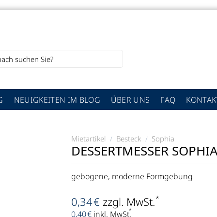
G
NEUIGKEITEN IM BLOG
ÜBER UNS
FAQ
KONTAK
Mietartikel
Besteck
Sophia
/
/
DESSERTMESSER SOPHI
gebogene, moderne Formgebung
*
0,34
€
zzgl. MwSt.
*
0,40
€
inkl. MwSt.