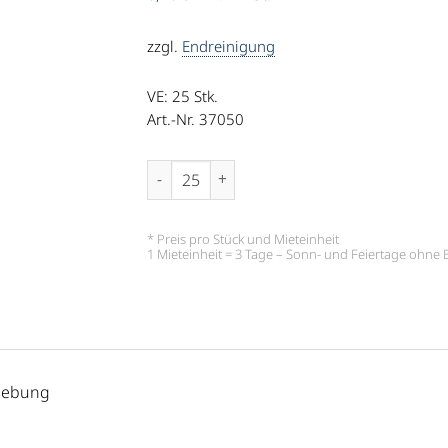
zzgl.
Endreinigung
VE: 25
Stk.
Art.-Nr. 37050
Dessertmesser Sophia Menge
* Preis pro Stück und Mieteinheit
1 Mieteinheit = 3 Tage – Sonn- und Feiertage ohn
gebung