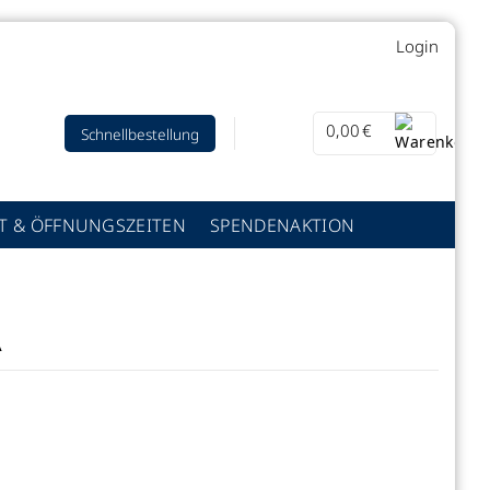
Login
0,00
€
Schnellbestellung
T & ÖFFNUNGSZEITEN
SPENDENAKTION
A