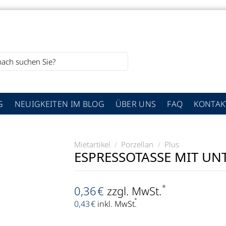
G
NEUIGKEITEN IM BLOG
ÜBER UNS
FAQ
KONTAK
Mietartikel
Porzellan
Plus
/
/
ESPRESSOTASSE MIT UNT
*
0,36
€
zzgl. MwSt.
*
0,43
€
inkl. MwSt.