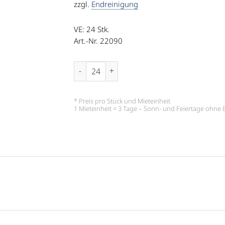
zzgl.
Endreinigung
VE: 24
Stk.
Art.-Nr. 22090
Espressotasse mit Untertasse 0,09 l Plus M
* Preis pro Stück und Mieteinheit
1 Mieteinheit = 3 Tage – Sonn- und Feiertage ohn