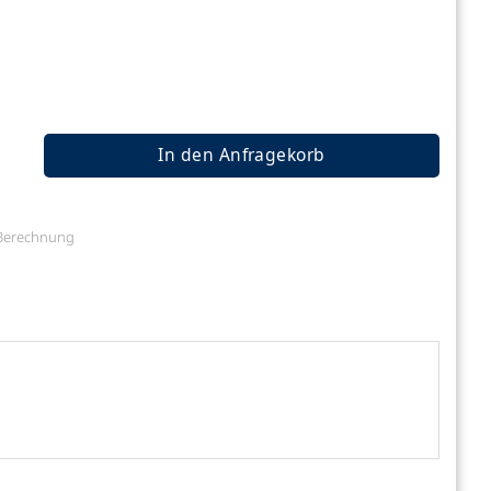
enge
In den Anfragekorb
e Berechnung