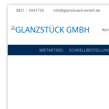
Zum
0821 – 5047729
info@glanzstueck-verleih.de
Inhalt
springen
Suche
nach:
MIETARTIKEL
SCHNELLBESTELLUN