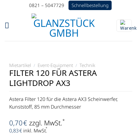
Zum
Schnellbestellung
0821 – 5047729
Inhalt
springen
Mietartikel
Event-Equipment
Technik
/
/
FILTER 120 FÜR ASTERA
LIGHTDROP AX3
Astera Filter 120 für die Astera AX3 Scheinwerfer,
Kunststoff, 85 mm Durchmesser
*
0,70
€
zzgl. MwSt.
*
0,83
€
inkl. MwSt.