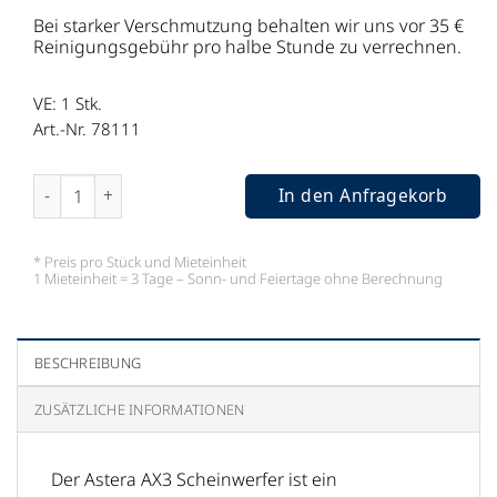
Bei starker Verschmutzung behalten wir uns vor 35 €
Reinigungsgebühr pro halbe Stunde zu verrechnen.
VE: 1
Stk.
Art.-Nr. 78111
Filter 120 für Astera Lightdrop AX3 Menge
In den Anfragekorb
* Preis pro Stück und Mieteinheit
1 Mieteinheit = 3 Tage – Sonn- und Feiertage ohne Berechnung
BESCHREIBUNG
ZUSÄTZLICHE INFORMATIONEN
Der Astera AX3 Scheinwerfer ist ein