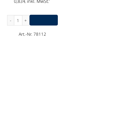
*
0,83
€
inkl. MwSt.
Filter Dome für Astera Lightdrop AX3 Menge
Art.-Nr. 78112