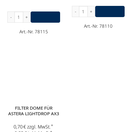
Filter 30 für Astera Lightdro
Astera Box, Transmitter Bluetooth Bridge Menge
Art.-Nr. 78110
Art.-Nr. 78115
FILTER DOME FÜR
ASTERA LIGHTDROP AX3
*
0,70
€
zzgl. MwSt.