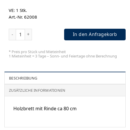
VE: 1
Stk.
Art.-Nr. 62008
Holzbrett mit Rinde ca 80 cm Menge
In den Anfragekorb
* Preis pro Stück und Mieteinheit
1 Mieteinheit = 3 Tage – Sonn- und Feiertage ohne Berechnung
BESCHREIBUNG
ZUSÄTZLICHE INFORMATIONEN
Holzbrett mit Rinde ca 80 cm