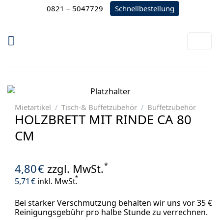
Zum
Schnellbestellung
0821 – 5047729
Inhalt
springen
Mietartikel
Tisch-& Buffetzubehör
Buffetzubehör
/
/
HOLZBRETT MIT RINDE CA 80
CM
*
4,80
€
zzgl. MwSt.
*
5,71
€
inkl. MwSt.
Bei starker Verschmutzung behalten wir uns vor 35 €
Reinigungsgebühr pro halbe Stunde zu verrechnen.