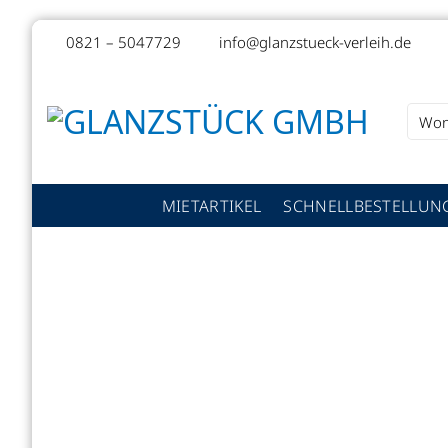
Zum
0821 – 5047729
info@glanzstueck-verleih.de
Inhalt
springen
Suche
nach:
MIETARTIKEL
SCHNELLBESTELLUN