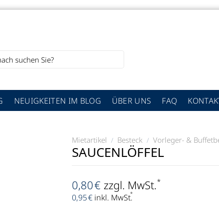
G
NEUIGKEITEN IM BLOG
ÜBER UNS
FAQ
KONTAK
Mietartikel
Besteck
Vorleger- & Buffetb
/
/
SAUCENLÖFFEL
*
0,80
€
zzgl. MwSt.
*
0,95
€
inkl. MwSt.