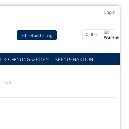
Login
0,00
€
Schnellbestellung
T & ÖFFNUNGSZEITEN
SPENDENAKTION
esteck