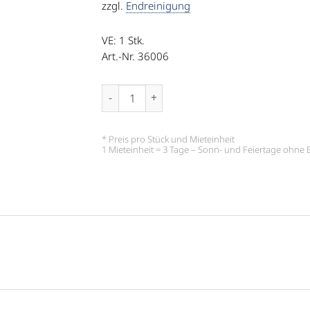
zzgl.
Endreinigung
VE: 1
Stk.
Art.-Nr. 36006
Saucenlöffel Menge
* Preis pro Stück und Mieteinheit
1 Mieteinheit = 3 Tage – Sonn- und Feiertage ohn