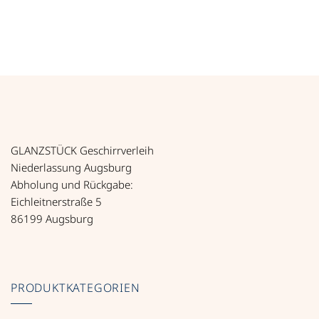
Tischleuchte Euria niedrig, 23 cm, LED, akkubetrieben Meng
Art.-Nr. 61021
GLANZSTÜCK Geschirrverleih
Niederlassung Augsburg
Abholung und Rückgabe:
Eichleitnerstraße 5
86199 Augsburg
PRODUKTKATEGORIEN