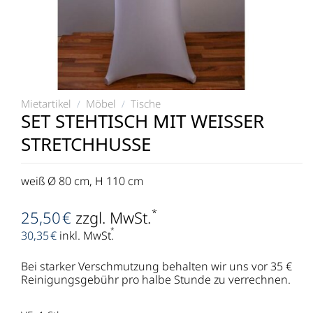
Mietartikel
Möbel
Tische
/
/
SET STEHTISCH MIT WEISSER S
TRETCHHUSSE
weiß Ø 80 cm, H 110 cm
*
25,50
€
zzgl. MwSt.
*
30,35
€
inkl. MwSt.
Bei starker Verschmutzung behalten wir uns vor 35 €
Reinigungsgebühr pro halbe Stunde zu verrechnen.