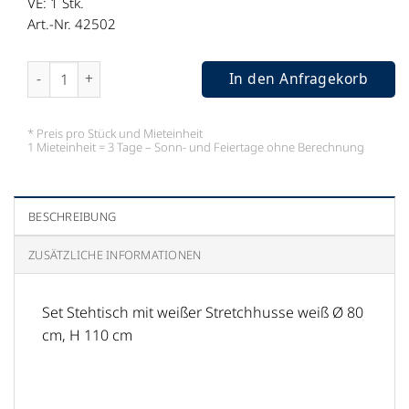
VE: 1
Stk.
Art.-Nr. 42502
Set Stehtisch mit weißer Stretchhusse Menge
In den Anfragekorb
* Preis pro Stück und Mieteinheit
1 Mieteinheit = 3 Tage – Sonn- und Feiertage ohne Berechnung
BESCHREIBUNG
ZUSÄTZLICHE INFORMATIONEN
Set Stehtisch mit weißer Stretchhusse weiß Ø 80
cm, H 110 cm