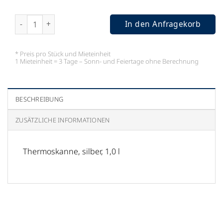
Thermoskanne, silber, 1,0 l Menge
In den Anfragekorb
* Preis pro Stück und Mieteinheit
1 Mieteinheit = 3 Tage – Sonn- und Feiertage ohne Berechnung
BESCHREIBUNG
ZUSÄTZLICHE INFORMATIONEN
Thermoskanne, silber, 1,0 l