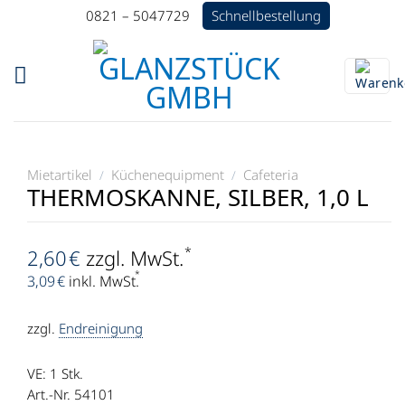
Zum
Schnellbestellung
0821 – 5047729
Inhalt
springen
Mietartikel
Küchenequipment
Cafeteria
/
/
THERMOSKANNE, SILBER, 1,0 L
*
2,60
€
zzgl. MwSt.
*
3,09
€
inkl. MwSt.
zzgl.
Endreinigung
VE: 1
Stk.
Art.-Nr. 54101