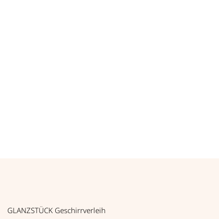
TEEKÄNNCHEN MIT DECKEL, PORZELLAN, WEISS, 0,3 L
*
0,66
€
zzgl. MwSt.
*
0,79
€
inkl. MwSt.
Teekännchen mit Deckel, porzellan, weiß, 0,3 l Menge
Art.-Nr. 54103
GLANZSTÜCK Geschirrverleih