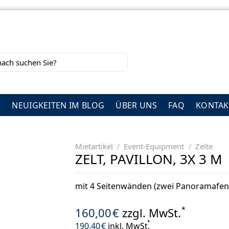
G
NEUIGKEITEN IM BLOG
ÜBER UNS
FAQ
KONTAK
Mietartikel
Event-Equipment
Zelte
/
/
ZELT, PAVILLON, 3X 3 M
mit 4 Seitenwänden (zwei Panoramafens
*
160,00
€
zzgl. MwSt.
*
190,40
€
inkl. MwSt.