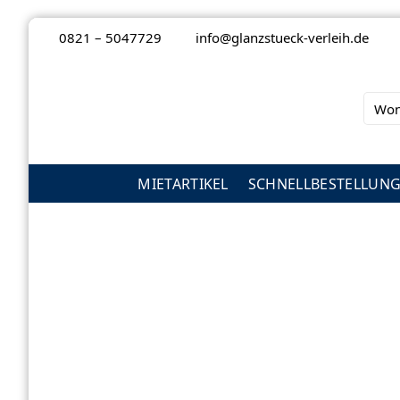
Zum
0821 – 5047729
info@glanzstueck-verleih.de
Inhalt
springen
Suche
nach:
MIETARTIKEL
SCHNELLBESTELLUN