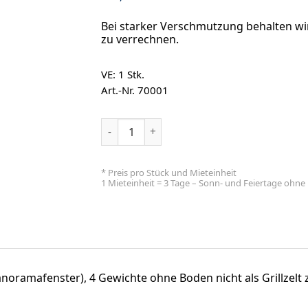
Bei starker Verschmutzung behalten wi
zu verrechnen.
VE: 1
Stk.
Art.-Nr. 70001
Zelt, Pavillon, 3x 3 m Menge
* Preis pro Stück und Mieteinheit
1 Mieteinheit = 3 Tage – Sonn- und Feiertage ohn
Panoramafenster), 4 Gewichte ohne Boden nicht als Grillzelt