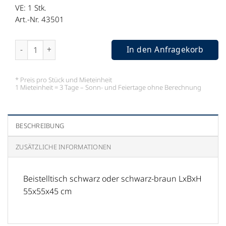
VE: 1
Stk.
Art.-Nr. 43501
Beistelltisch, schwarz Menge
In den Anfragekorb
* Preis pro Stück und Mieteinheit
1 Mieteinheit = 3 Tage – Sonn- und Feiertage ohne Berechnung
BESCHREIBUNG
ZUSÄTZLICHE INFORMATIONEN
Beistelltisch schwarz oder schwarz-braun LxBxH
55x55x45 cm