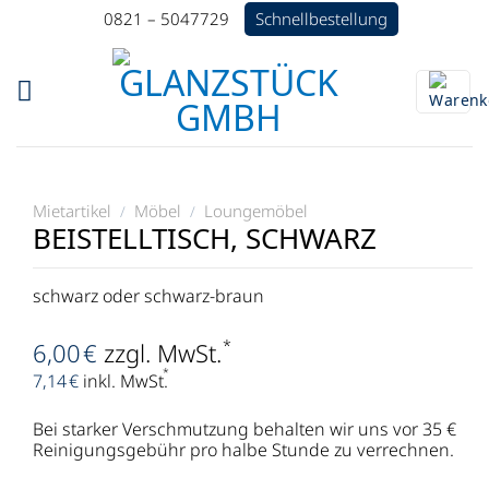
Zum
Schnellbestellung
0821 – 5047729
Inhalt
springen
Mietartikel
Möbel
Loungemöbel
/
/
BEISTELLTISCH, SCHWARZ
schwarz oder schwarz-braun
*
6,00
€
zzgl. MwSt.
*
7,14
€
inkl. MwSt.
Bei starker Verschmutzung behalten wir uns vor 35 €
Reinigungsgebühr pro halbe Stunde zu verrechnen.