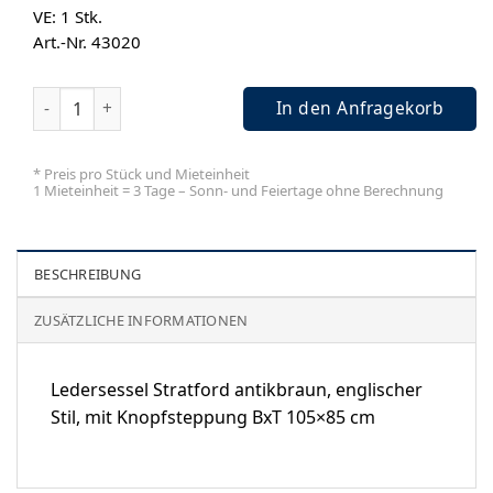
VE: 1
Stk.
Art.-Nr. 43020
Ledersessel Stratford Menge
In den Anfragekorb
* Preis pro Stück und Mieteinheit
1 Mieteinheit = 3 Tage – Sonn- und Feiertage ohne Berechnung
BESCHREIBUNG
ZUSÄTZLICHE INFORMATIONEN
Ledersessel Stratford antikbraun, englischer
Stil, mit Knopfsteppung BxT 105×85 cm