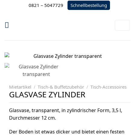
Zum
Schnellbestellung
0821 – 5047729
Inhalt
springen
Mietartikel
Tisch-& Buffetzubehör
Tisch-Accessoires
/
/
GLASVASE ZYLINDER
Glasvase, transparent, in zylindrischer Form, 3,5 l,
Durchmesser 12 cm.
Der Boden ist etwas dicker und bietet einen festen