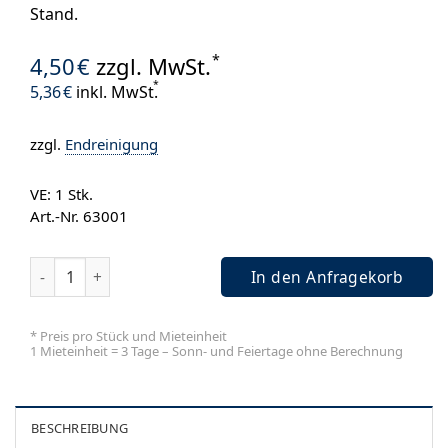
Stand.
*
4,50
€
zzgl. MwSt.
*
5,36
€
inkl. MwSt.
zzgl.
Endreinigung
VE: 1
Stk.
Art.-Nr. 63001
Glasvase Zylinder Menge
In den Anfragekorb
* Preis pro Stück und Mieteinheit
1 Mieteinheit = 3 Tage – Sonn- und Feiertage ohne Berechnung
BESCHREIBUNG