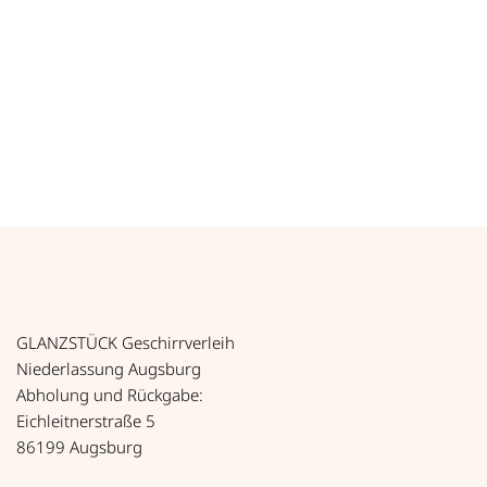
*
0,30
€
zzgl. MwSt.
*
0,36
€
inkl. MwSt.
Tischnummern, Chromnickelstahl Menge
Art.-Nr. 61101
GLANZSTÜCK Geschirrverleih
Niederlassung Augsburg
Abholung und Rückgabe:
Eichleitnerstraße 5
86199 Augsburg