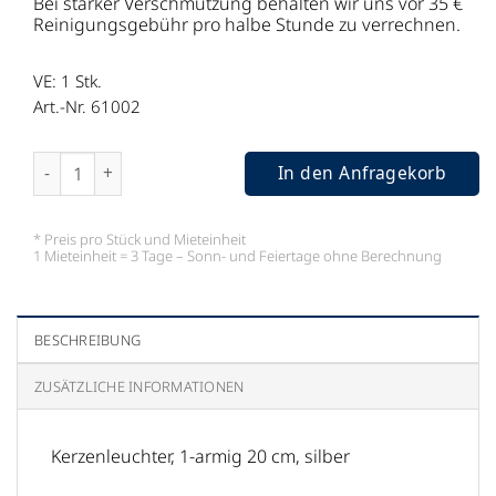
Bei starker Verschmutzung behalten wir uns vor 35 €
Reinigungsgebühr pro halbe Stunde zu verrechnen.
VE: 1
Stk.
Art.-Nr. 61002
Kerzenleuchter, 1-armig 20 cm Menge
In den Anfragekorb
* Preis pro Stück und Mieteinheit
1 Mieteinheit = 3 Tage – Sonn- und Feiertage ohne Berechnung
BESCHREIBUNG
ZUSÄTZLICHE INFORMATIONEN
Kerzenleuchter, 1-armig 20 cm, silber