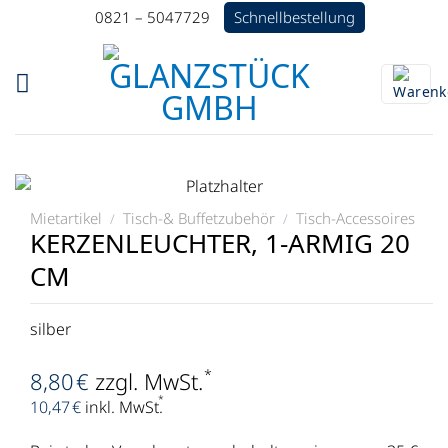
Zum
Schnellbestellung
0821 – 5047729
Inhalt
springen
Mietartikel
Tisch-& Buffetzubehör
Tisch-Accessoires
/
/
KERZENLEUCHTER, 1-ARMIG 20
CM
silber
*
8,80
€
zzgl. MwSt.
*
10,47
€
inkl. MwSt.