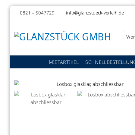
Zum
0821 – 5047729
info@glanzstueck-verleih.de
Inhalt
springen
Suche
nach:
MIETARTIKEL
SCHNELLBESTELLUN