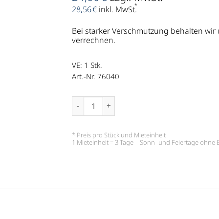
*
28,56
€
inkl. MwSt.
Bei starker Verschmutzung behalten wir
verrechnen.
VE: 1
Stk.
Art.-Nr. 76040
Losbox, glasklar, abschließbar Menge
* Preis pro Stück und Mieteinheit
1 Mieteinheit = 3 Tage – Sonn- und Feiertage ohn