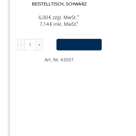
BEISTELLTISCH, SCHWARZ
*
6,00
€
zzgl. MwSt.
*
7,14
€
inkl. MwSt.
Beistelltisch, schwarz Menge
Art.-Nr. 43501