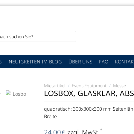
G
NEUIGKEITEN IM BLOG
ÜBER UNS
FAQ
KONTAK
Mietartikel
Event-Equipment
Messe
/
/
LOSBOX, GLASKLAR, ABS
quadratisch: 300x300x300 mm Seitenläng
Breite
*
24,00
€
zzgl. MwSt.