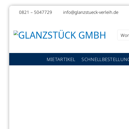
Zum
0821 – 5047729
info@glanzstueck-verleih.de
Inhalt
springen
Suche
nach:
MIETARTIKEL
SCHNELLBESTELLUN