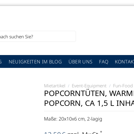
G
NEUIGKEITEN IM BLOG
ÜBER UNS
FAQ
KONTAK
Mietartikel
Event-Equipment
Fun-Food
/
/
POPCORNTÜTEN, WARMH
POPCORN, CA 1,5 L INHA
Maße: 20x10x6 cm, 2-lagig
*