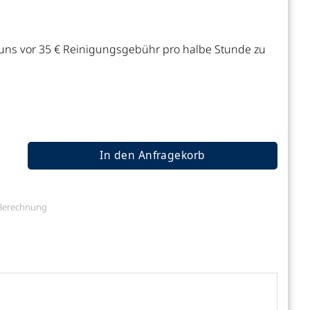
 uns vor 35 € Reinigungsgebühr pro halbe Stunde zu
orn, ca 1,5 l Inhalt, 100 Stück Menge
In den Anfragekorb
e Berechnung