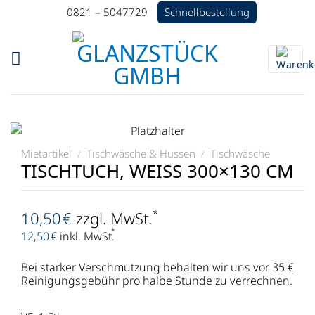
Zum
Schnellbestellung
0821 – 5047729
Inhalt
springen
Mietartikel
Tischwäsche & Hussen
Tischwäsche
/
/
TISCHTUCH, WEISS 300×130 CM
*
10,50
€
zzgl. MwSt.
*
12,50
€
inkl. MwSt.
Bei starker Verschmutzung behalten wir uns vor 35 €
Reinigungsgebühr pro halbe Stunde zu verrechnen.