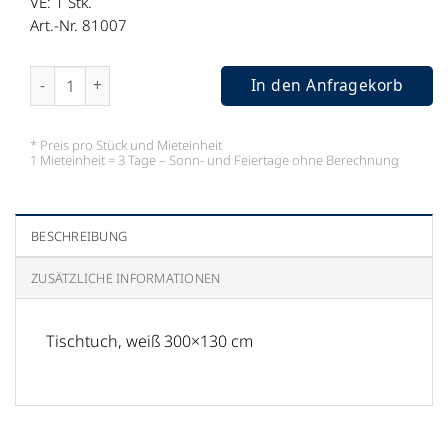
VE: 1
Stk.
Art.-Nr. 81007
Tischtuch, weiß 300x130 cm Menge
In den Anfragekorb
* Preis pro Stück und Mieteinheit
1 Mieteinheit = 3 Tage – Sonn- und Feiertage ohne Berechnung
BESCHREIBUNG
ZUSÄTZLICHE INFORMATIONEN
Tischtuch, weiß 300×130 cm