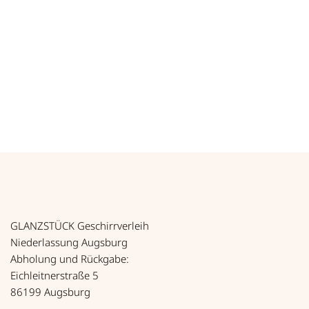
*
13,70
€
zzgl. MwSt.
*
16,30
€
inkl. MwSt.
Tischtuch, weiß 210x210 cm Menge
Art.-Nr. 81030
GLANZSTÜCK Geschirrverleih
Niederlassung Augsburg
Abholung und Rückgabe:
Eichleitnerstraße 5
86199 Augsburg