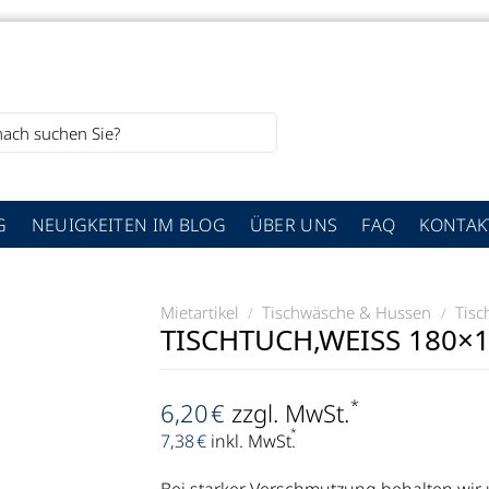
G
NEUIGKEITEN IM BLOG
ÜBER UNS
FAQ
KONTAK
Mietartikel
Tischwäsche & Hussen
Tisc
/
/
TISCHTUCH,WEISS 180×13
*
6,20
€
zzgl. MwSt.
*
7,38
€
inkl. MwSt.