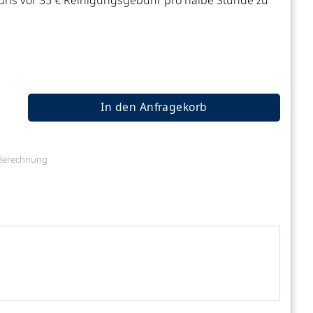
 uns vor 35 € Reinigungsgebühr pro halbe Stunde zu
In den Anfragekorb
e Berechnung