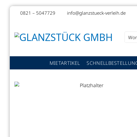
Zum
0821 – 5047729
info@glanzstueck-verleih.de
Inhalt
springen
Suche
nach:
MIETARTIKEL
SCHNELLBESTELLUN