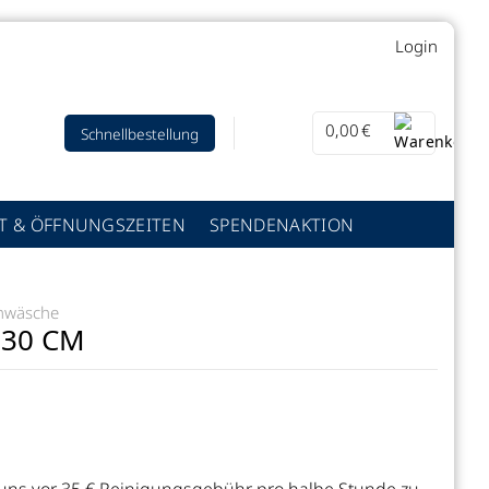
Login
0,00
€
Schnellbestellung
T & ÖFFNUNGSZEITEN
SPENDENAKTION
hwäsche
0 CM