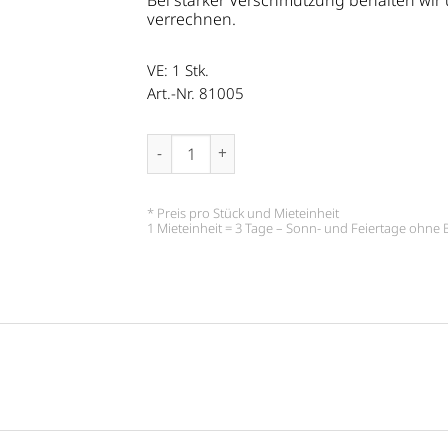
Bei starker Verschmutzung behalten wir
verrechnen.
VE: 1
Stk.
Art.-Nr. 81005
Tischtuch,weiß 180x130 cm Menge
* Preis pro Stück und Mieteinheit
1 Mieteinheit = 3 Tage – Sonn- und Feiertage ohn