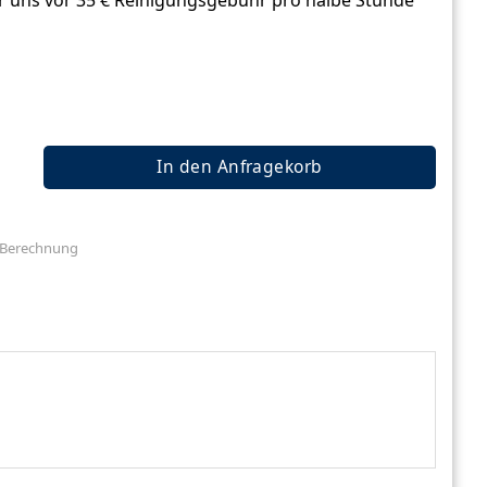
r uns vor 35 € Reinigungsgebühr pro halbe Stunde
In den Anfragekorb
e Berechnung