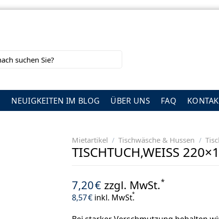
G
NEUIGKEITEN IM BLOG
ÜBER UNS
FAQ
KONTAK
Mietartikel
Tischwäsche & Hussen
Tis
/
/
TISCHTUCH,WEISS 220×13
*
7,20
€
zzgl. MwSt.
*
8,57
€
inkl. MwSt.