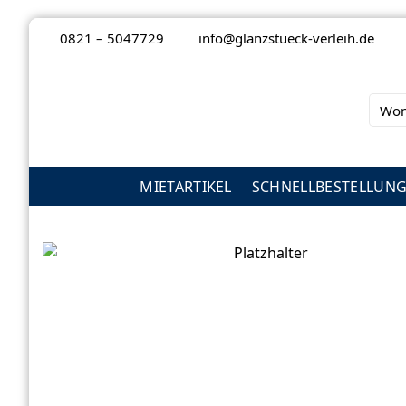
Zum
0821 – 5047729
info@glanzstueck-verleih.de
Inhalt
springen
Suche
nach:
MIETARTIKEL
SCHNELLBESTELLUN