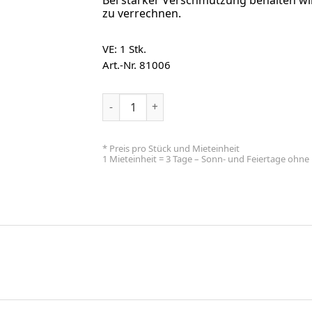
Bei starker Verschmutzung behalten wi
zu verrechnen.
VE: 1
Stk.
Art.-Nr. 81006
Tischtuch,weiß 220x130 cm Menge
* Preis pro Stück und Mieteinheit
1 Mieteinheit = 3 Tage – Sonn- und Feiertage ohn