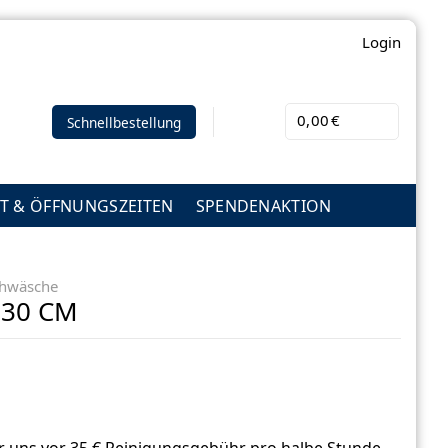
Login
0,00
€
Schnellbestellung
T & ÖFFNUNGSZEITEN
SPENDENAKTION
chwäsche
0 CM